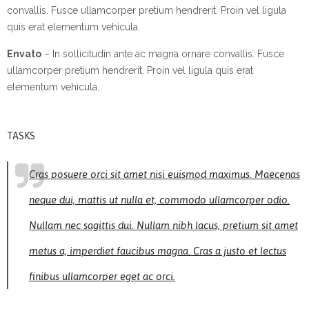
convallis. Fusce ullamcorper pretium hendrerit. Proin vel ligula
quis erat elementum vehicula.
Envato
– In sollicitudin ante ac magna ornare convallis. Fusce
ullamcorper pretium hendrerit. Proin vel ligula quis erat
elementum vehicula.
TASKS
Cras posuere orci sit amet nisi euismod maximus. Maecenas
neque dui, mattis ut nulla et, commodo ullamcorper odio.
Nullam nec sagittis dui. Nullam nibh lacus, pretium sit amet
metus a, imperdiet faucibus magna. Cras a justo et lectus
finibus ullamcorper eget ac orci.